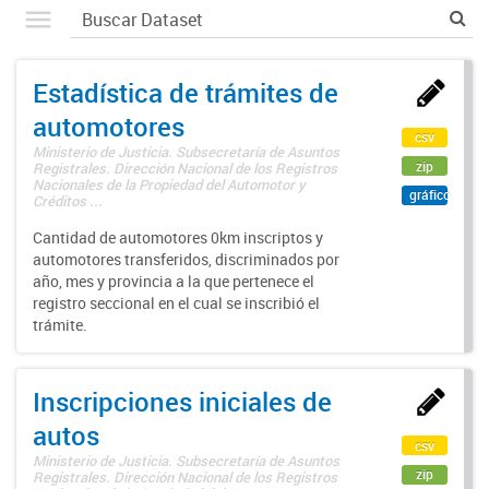
Estadística de trámites de
automotores
csv
Ministerio de Justicia. Subsecretaría de Asuntos
zip
Registrales. Dirección Nacional de los Registros
Nacionales de la Propiedad del Automotor y
gráfico
Créditos ...
Cantidad de automotores 0km inscriptos y
automotores transferidos, discriminados por
año, mes y provincia a la que pertenece el
registro seccional en el cual se inscribió el
trámite.
Inscripciones iniciales de
autos
csv
Ministerio de Justicia. Subsecretaría de Asuntos
zip
Registrales. Dirección Nacional de los Registros