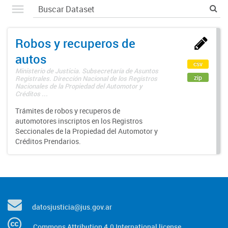
Robos y recuperos de
autos
csv
Ministerio de Justicia. Subsecretaría de Asuntos
zip
Registrales. Dirección Nacional de los Registros
Nacionales de la Propiedad del Automotor y
Créditos ...
Trámites de robos y recuperos de
automotores inscriptos en los Registros
Seccionales de la Propiedad del Automotor y
Créditos Prendarios.
datosjusticia@jus.gov.ar
Commons Attribution 4.0 International license