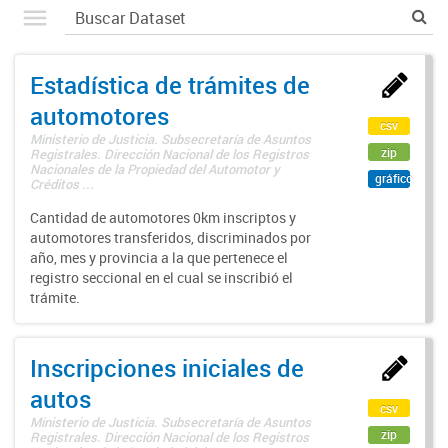
Estadística de trámites de
automotores
csv
Ministerio de Justicia. Subsecretaría de Asuntos
zip
Registrales. Dirección Nacional de los Registros
Nacionales de la Propiedad del Automotor y
gráfico
Créditos ...
Cantidad de automotores 0km inscriptos y
automotores transferidos, discriminados por
año, mes y provincia a la que pertenece el
registro seccional en el cual se inscribió el
trámite.
Inscripciones iniciales de
autos
csv
Ministerio de Justicia. Subsecretaría de Asuntos
zip
Registrales. Dirección Nacional de los Registros