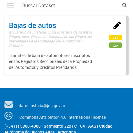
Bajas de autos
Ministerio de Justicia. Subsecretaría de Asuntos
Registrales. Dirección Nacional de los Registros
csv
Nacionales de la Propiedad del Automotor y
zip
Créditos ...
Trámites de baja de automotores inscriptos
en los Registros Seccionales de la Propiedad
del Automotor y Créditos Prendarios
datosjusticia@jus.gov.ar
Commons Attribution 4.0 International license
(+5411) 5300-4000 | Sarmiento 329 | C 1041 AAG | Ciudad
Autónoma de Buenos Aires | Argentina