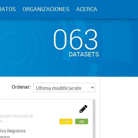
DATOS
ORGANIZACIONES
ACERCA
063
DATASETS
Ordenar
rección Nacional de
 ...
csv
zip
los Registros
arios.