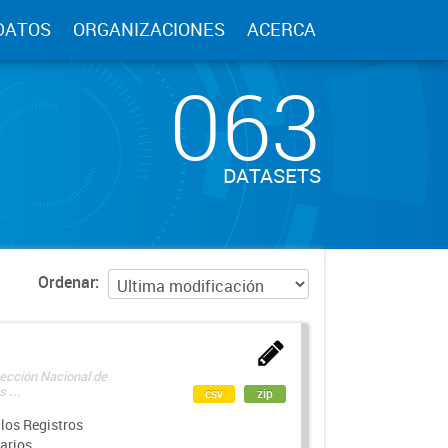
DATOS
ORGANIZACIONES
ACERCA
063
DATASETS
Ordenar
rección Nacional de
 ...
csv
zip
los Registros
arios.