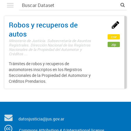
Robos y recuperos de
autos
csv
Ministerio de Justicia. Subsecretaría de Asuntos
zip
Registrales. Dirección Nacional de los Registros
Nacionales de la Propiedad del Automotor y
Créditos ...
Trámites de robos y recuperos de
automotores inscriptos en los Registros
Seccionales de la Propiedad del Automotor y
Créditos Prendarios.
datosjusticia@jus.gov.ar
Commons Attribution 4.0 International license