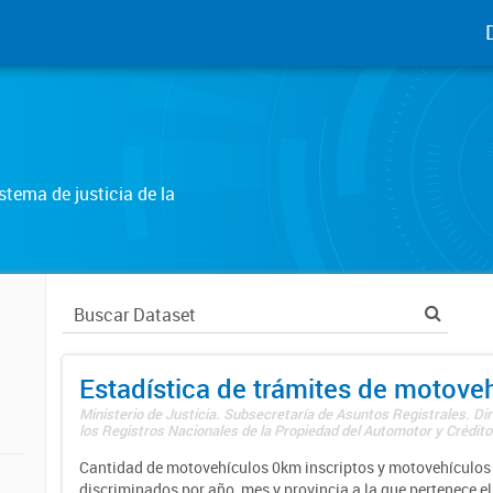
tema de justicia de la
Estadística de trámites de motove
Ministerio de Justicia. Subsecretaría de Asuntos Registrales. Di
los Registros Nacionales de la Propiedad del Automotor y Créditos
Cantidad de motovehículos 0km inscriptos y motovehículos 
discriminados por año, mes y provincia a la que pertenece el