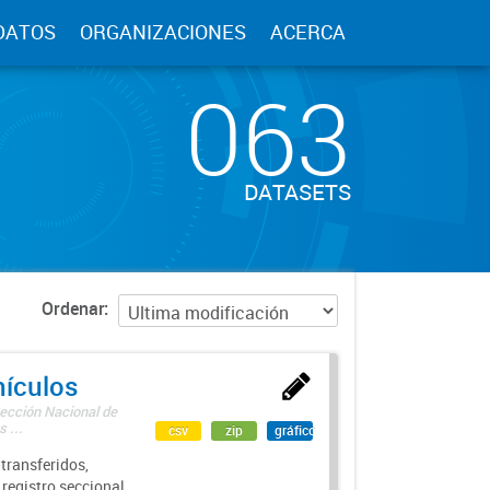
DATOS
ORGANIZACIONES
ACERCA
063
DATASETS
Ordenar
hículos
rección Nacional de
 ...
csv
zip
gráfico
transferidos,
 registro seccional