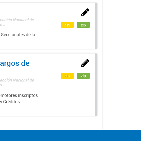
rección Nacional de
 ...
csv
zip
 Seccionales de la
argos de
csv
zip
rección Nacional de
 ...
motores inscriptos
y Créditos