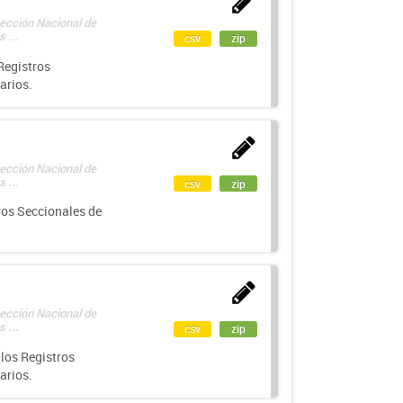
rección Nacional de
 ...
csv
zip
Registros
arios.
rección Nacional de
 ...
csv
zip
ros Seccionales de
rección Nacional de
 ...
csv
zip
los Registros
arios.