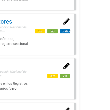
tores
rección Nacional de
 ...
csv
zip
gráfico
sferidos,
 registro seccional
rección Nacional de
 ...
csv
zip
s en los Registros
arios (cero