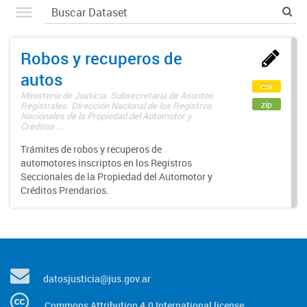
Robos y recuperos de
autos
csv
Ministerio de Justicia. Subsecretaría de Asuntos
zip
Registrales. Dirección Nacional de los Registros
Nacionales de la Propiedad del Automotor y
Créditos ...
Trámites de robos y recuperos de
automotores inscriptos en los Registros
Seccionales de la Propiedad del Automotor y
Créditos Prendarios.
datosjusticia@jus.gov.ar
Commons Attribution 4.0 International license