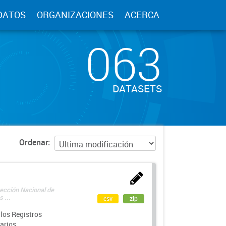
DATOS
ORGANIZACIONES
ACERCA
063
DATASETS
Ordenar
rección Nacional de
 ...
csv
zip
los Registros
arios.