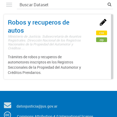
Robos y recuperos de
autos
csv
Ministerio de Justicia. Subsecretaría de Asuntos
zip
Registrales. Dirección Nacional de los Registros
Nacionales de la Propiedad del Automotor y
Créditos ...
Trámites de robos y recuperos de
automotores inscriptos en los Registros
Seccionales de la Propiedad del Automotor y
Créditos Prendarios.
datosjusticia@jus.gov.ar
Commons Attribution 4.0 International license