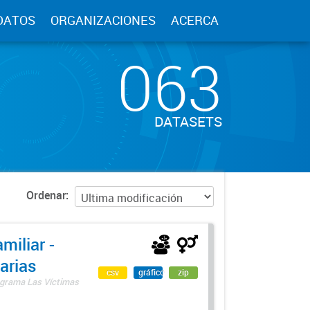
DATOS
ORGANIZACIONES
ACERCA
063
DATASETS
Ordenar
miliar -
arias
csv
gráfico
zip
rograma Las Víctimas