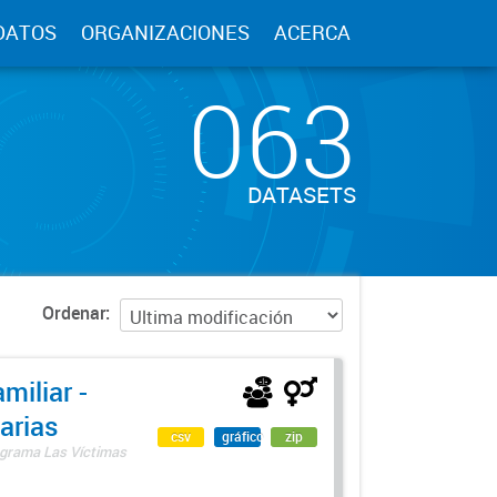
DATOS
ORGANIZACIONES
ACERCA
063
DATASETS
Ordenar
miliar -
arias
csv
gráfico
zip
rograma Las Víctimas