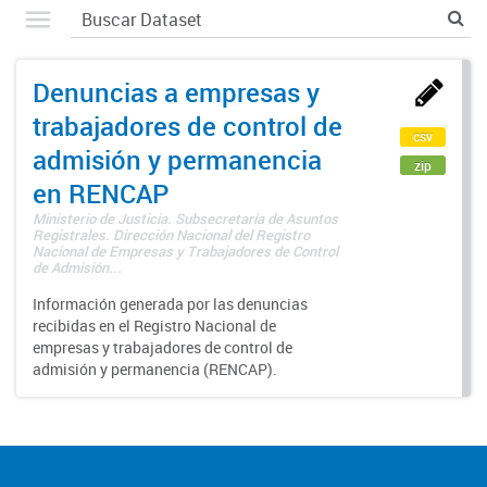
Denuncias a empresas y
trabajadores de control de
csv
admisión y permanencia
zip
en RENCAP
Ministerio de Justicia. Subsecretaría de Asuntos
Registrales. Dirección Nacional del Registro
Nacional de Empresas y Trabajadores de Control
de Admisión...
Información generada por las denuncias
recibidas en el Registro Nacional de
empresas y trabajadores de control de
admisión y permanencia (RENCAP).