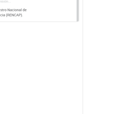
isión...
istro Nacional de
ncia (RENCAP).