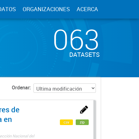
DATOS
ORGANIZACIONES
ACERCA
063
DATASETS
Ordenar
res de
a en
csv
zip
ección Nacional del