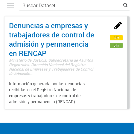
Denuncias a empresas y
trabajadores de control de
csv
admisión y permanencia
zip
en RENCAP
Ministerio de Justicia. Subsecretaría de Asuntos
Registrales. Dirección Nacional del Registro
Nacional de Empresas y Trabajadores de Control
de Admisión...
Información generada por las denuncias
recibidas en el Registro Nacional de
empresas y trabajadores de control de
admisión y permanencia (RENCAP).