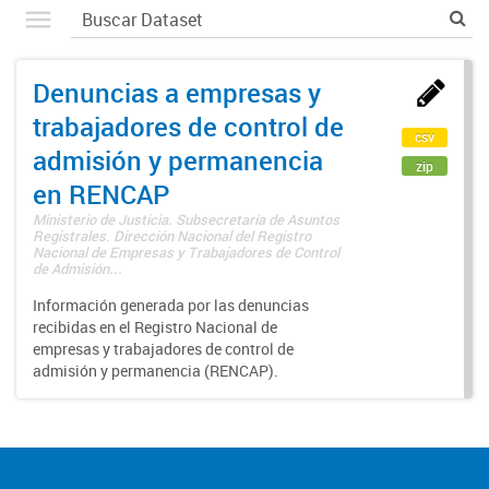
Denuncias a empresas y
trabajadores de control de
csv
admisión y permanencia
zip
en RENCAP
Ministerio de Justicia. Subsecretaría de Asuntos
Registrales. Dirección Nacional del Registro
Nacional de Empresas y Trabajadores de Control
de Admisión...
Información generada por las denuncias
recibidas en el Registro Nacional de
empresas y trabajadores de control de
admisión y permanencia (RENCAP).