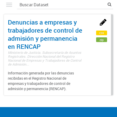
Denuncias a empresas y
trabajadores de control de
csv
admisión y permanencia
zip
en RENCAP
Ministerio de Justicia. Subsecretaría de Asuntos
Registrales. Dirección Nacional del Registro
Nacional de Empresas y Trabajadores de Control
de Admisión...
Información generada por las denuncias
recibidas en el Registro Nacional de
empresas y trabajadores de control de
admisión y permanencia (RENCAP).