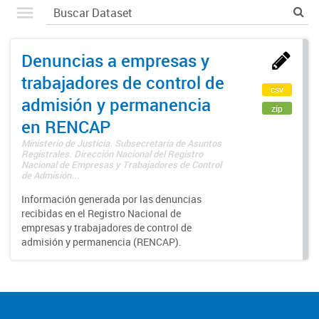
Denuncias a empresas y
trabajadores de control de
csv
admisión y permanencia
zip
en RENCAP
Ministerio de Justicia. Subsecretaría de Asuntos
Registrales. Dirección Nacional del Registro
Nacional de Empresas y Trabajadores de Control
de Admisión...
Información generada por las denuncias
recibidas en el Registro Nacional de
empresas y trabajadores de control de
admisión y permanencia (RENCAP).