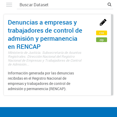
Denuncias a empresas y
trabajadores de control de
csv
admisión y permanencia
zip
en RENCAP
Ministerio de Justicia. Subsecretaría de Asuntos
Registrales. Dirección Nacional del Registro
Nacional de Empresas y Trabajadores de Control
de Admisión...
Información generada por las denuncias
recibidas en el Registro Nacional de
empresas y trabajadores de control de
admisión y permanencia (RENCAP).