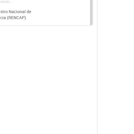
isión...
istro Nacional de
ncia (RENCAP).