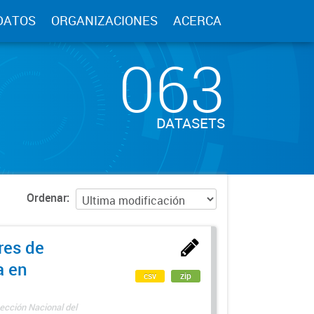
DATOS
ORGANIZACIONES
ACERCA
063
DATASETS
Ordenar
res de
a en
csv
zip
ección Nacional del