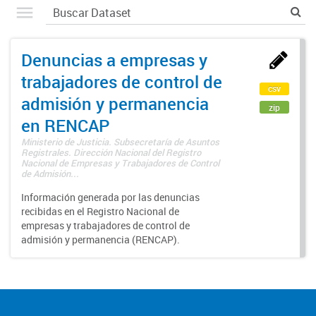
Denuncias a empresas y
trabajadores de control de
csv
admisión y permanencia
zip
en RENCAP
Ministerio de Justicia. Subsecretaría de Asuntos
Registrales. Dirección Nacional del Registro
Nacional de Empresas y Trabajadores de Control
de Admisión...
Información generada por las denuncias
recibidas en el Registro Nacional de
empresas y trabajadores de control de
admisión y permanencia (RENCAP).