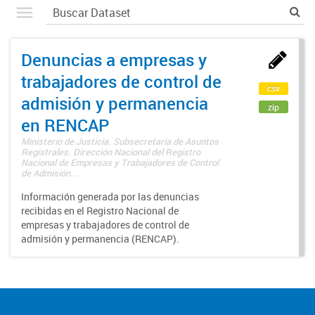
Denuncias a empresas y
trabajadores de control de
csv
admisión y permanencia
zip
en RENCAP
Ministerio de Justicia. Subsecretaría de Asuntos
Registrales. Dirección Nacional del Registro
Nacional de Empresas y Trabajadores de Control
de Admisión...
Información generada por las denuncias
recibidas en el Registro Nacional de
empresas y trabajadores de control de
admisión y permanencia (RENCAP).