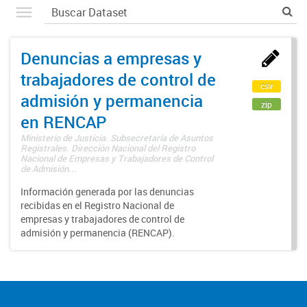
Denuncias a empresas y
trabajadores de control de
csv
admisión y permanencia
zip
en RENCAP
Ministerio de Justicia. Subsecretaría de Asuntos
Registrales. Dirección Nacional del Registro
Nacional de Empresas y Trabajadores de Control
de Admisión...
Información generada por las denuncias
recibidas en el Registro Nacional de
empresas y trabajadores de control de
admisión y permanencia (RENCAP).