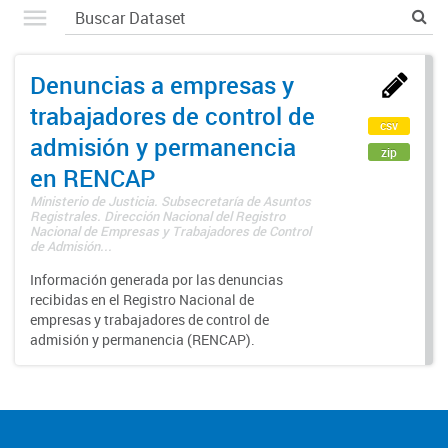
Denuncias a empresas y
trabajadores de control de
csv
admisión y permanencia
zip
en RENCAP
Ministerio de Justicia. Subsecretaría de Asuntos
Registrales. Dirección Nacional del Registro
Nacional de Empresas y Trabajadores de Control
de Admisión...
Información generada por las denuncias
recibidas en el Registro Nacional de
empresas y trabajadores de control de
admisión y permanencia (RENCAP).