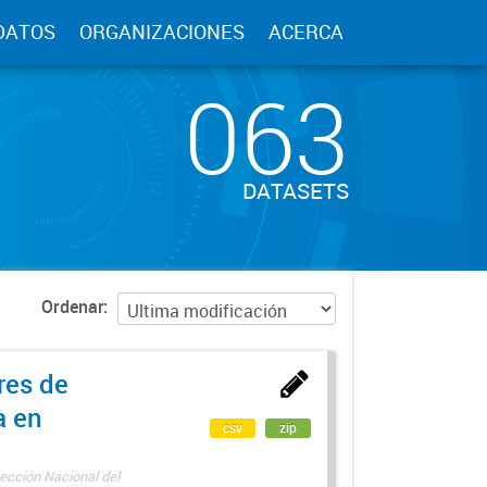
DATOS
ORGANIZACIONES
ACERCA
063
DATASETS
Ordenar
res de
a en
csv
zip
ección Nacional del