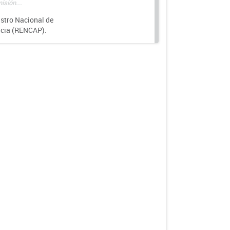
isión...
istro Nacional de
ncia (RENCAP).