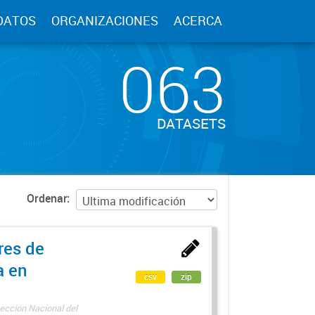
DATOS
ORGANIZACIONES
ACERCA
063
DATASETS
Ordenar
res de
a en
csv
zip
ección Nacional del