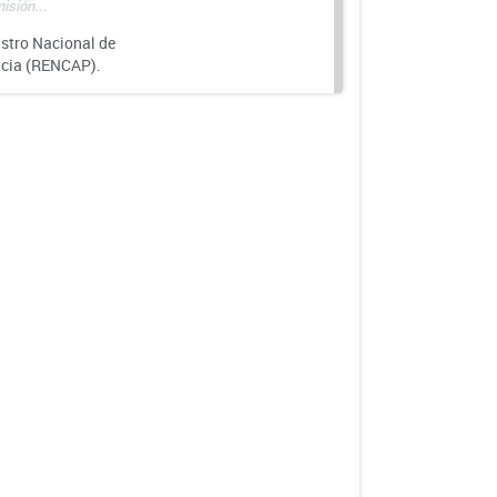
isión...
istro Nacional de
ncia (RENCAP).