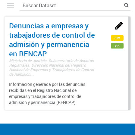
Denuncias a empresas y
trabajadores de control de
csv
admisión y permanencia
zip
en RENCAP
Ministerio de Justicia. Subsecretaría de Asuntos
Registrales. Dirección Nacional del Registro
Nacional de Empresas y Trabajadores de Control
de Admisión...
Información generada por las denuncias
recibidas en el Registro Nacional de
empresas y trabajadores de control de
admisión y permanencia (RENCAP).