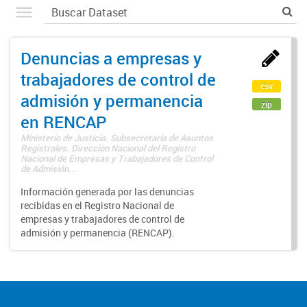
Denuncias a empresas y
trabajadores de control de
csv
admisión y permanencia
zip
en RENCAP
Ministerio de Justicia. Subsecretaría de Asuntos
Registrales. Dirección Nacional del Registro
Nacional de Empresas y Trabajadores de Control
de Admisión...
Información generada por las denuncias
recibidas en el Registro Nacional de
empresas y trabajadores de control de
admisión y permanencia (RENCAP).