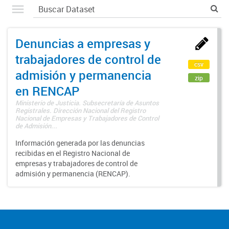
Denuncias a empresas y
trabajadores de control de
csv
admisión y permanencia
zip
en RENCAP
Ministerio de Justicia. Subsecretaría de Asuntos
Registrales. Dirección Nacional del Registro
Nacional de Empresas y Trabajadores de Control
de Admisión...
Información generada por las denuncias
recibidas en el Registro Nacional de
empresas y trabajadores de control de
admisión y permanencia (RENCAP).