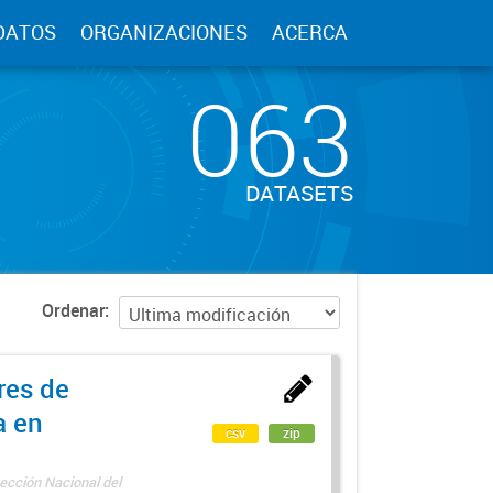
DATOS
ORGANIZACIONES
ACERCA
063
DATASETS
Ordenar
res de
a en
csv
zip
ección Nacional del