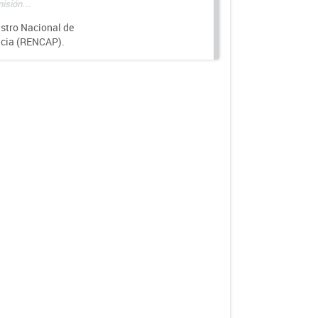
isión...
istro Nacional de
ncia (RENCAP).