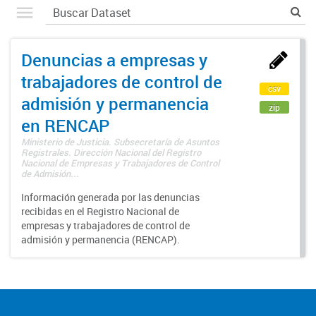
Denuncias a empresas y
trabajadores de control de
csv
admisión y permanencia
zip
en RENCAP
Ministerio de Justicia. Subsecretaría de Asuntos
Registrales. Dirección Nacional del Registro
Nacional de Empresas y Trabajadores de Control
de Admisión...
Información generada por las denuncias
recibidas en el Registro Nacional de
empresas y trabajadores de control de
admisión y permanencia (RENCAP).