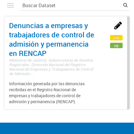
Denuncias a empresas y
trabajadores de control de
csv
admisión y permanencia
zip
en RENCAP
Ministerio de Justicia. Subsecretaría de Asuntos
Registrales. Dirección Nacional del Registro
Nacional de Empresas y Trabajadores de Control
de Admisión...
Información generada por las denuncias
recibidas en el Registro Nacional de
empresas y trabajadores de control de
admisión y permanencia (RENCAP).