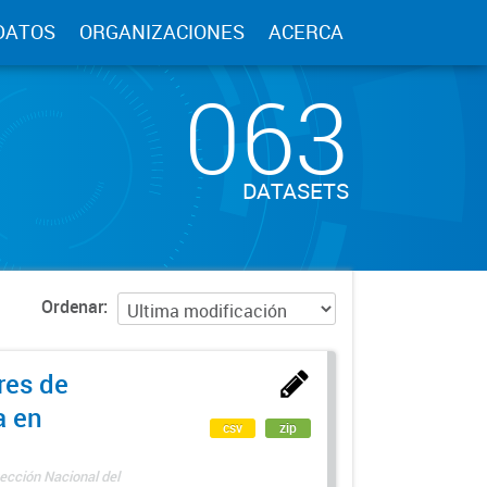
DATOS
ORGANIZACIONES
ACERCA
063
DATASETS
Ordenar
res de
a en
csv
zip
ección Nacional del