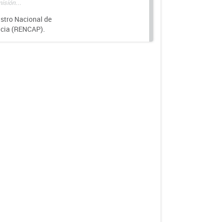
isión...
istro Nacional de
ncia (RENCAP).