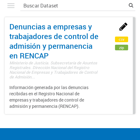
Denuncias a empresas y
trabajadores de control de
csv
admisión y permanencia
zip
en RENCAP
Ministerio de Justicia. Subsecretaría de Asuntos
Registrales. Dirección Nacional del Registro
Nacional de Empresas y Trabajadores de Control
de Admisión...
Información generada por las denuncias
recibidas en el Registro Nacional de
empresas y trabajadores de control de
admisión y permanencia (RENCAP).