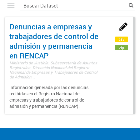
Denuncias a empresas y
trabajadores de control de
csv
admisión y permanencia
zip
en RENCAP
Ministerio de Justicia. Subsecretaría de Asuntos
Registrales. Dirección Nacional del Registro
Nacional de Empresas y Trabajadores de Control
de Admisión...
Información generada por las denuncias
recibidas en el Registro Nacional de
empresas y trabajadores de control de
admisión y permanencia (RENCAP).