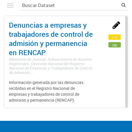
Denuncias a empresas y
trabajadores de control de
csv
admisión y permanencia
zip
en RENCAP
Ministerio de Justicia. Subsecretaría de Asuntos
Registrales. Dirección Nacional del Registro
Nacional de Empresas y Trabajadores de Control
de Admisión...
Información generada por las denuncias
recibidas en el Registro Nacional de
empresas y trabajadores de control de
admisión y permanencia (RENCAP).