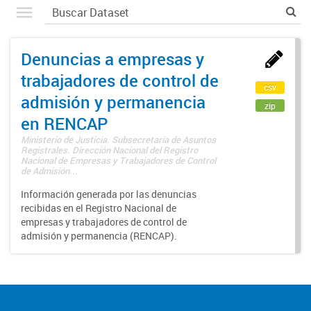
Denuncias a empresas y
trabajadores de control de
csv
admisión y permanencia
zip
en RENCAP
Ministerio de Justicia. Subsecretaría de Asuntos
Registrales. Dirección Nacional del Registro
Nacional de Empresas y Trabajadores de Control
de Admisión...
Información generada por las denuncias
recibidas en el Registro Nacional de
empresas y trabajadores de control de
admisión y permanencia (RENCAP).