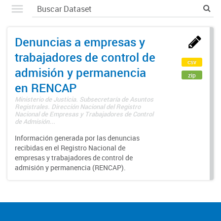
Denuncias a empresas y
trabajadores de control de
csv
admisión y permanencia
zip
en RENCAP
Ministerio de Justicia. Subsecretaría de Asuntos
Registrales. Dirección Nacional del Registro
Nacional de Empresas y Trabajadores de Control
de Admisión...
Información generada por las denuncias
recibidas en el Registro Nacional de
empresas y trabajadores de control de
admisión y permanencia (RENCAP).