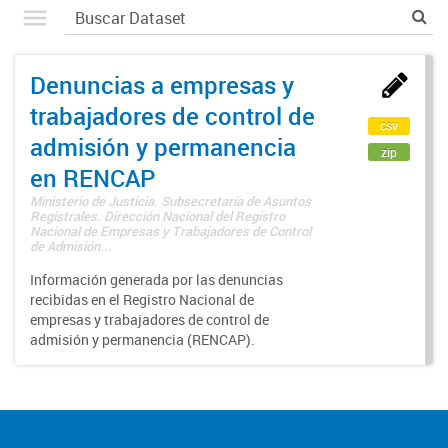
Denuncias a empresas y
trabajadores de control de
csv
admisión y permanencia
zip
en RENCAP
Ministerio de Justicia. Subsecretaría de Asuntos
Registrales. Dirección Nacional del Registro
Nacional de Empresas y Trabajadores de Control
de Admisión...
Información generada por las denuncias
recibidas en el Registro Nacional de
empresas y trabajadores de control de
admisión y permanencia (RENCAP).