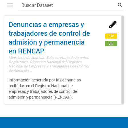
Denuncias a empresas y
trabajadores de control de
csv
admisión y permanencia
zip
en RENCAP
Ministerio de Justicia. Subsecretaría de Asuntos
Registrales. Dirección Nacional del Registro
Nacional de Empresas y Trabajadores de Control
de Admisión...
Información generada por las denuncias
recibidas en el Registro Nacional de
empresas y trabajadores de control de
admisión y permanencia (RENCAP).