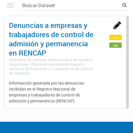
Denuncias a empresas y
trabajadores de control de
csv
admisión y permanencia
zip
en RENCAP
Ministerio de Justicia. Subsecretaría de Asuntos
Registrales. Dirección Nacional del Registro
Nacional de Empresas y Trabajadores de Control
de Admisión...
Información generada por las denuncias
recibidas en el Registro Nacional de
empresas y trabajadores de control de
admisión y permanencia (RENCAP).