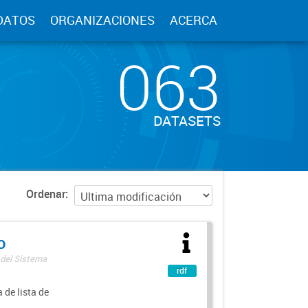
DATOS
ORGANIZACIONES
ACERCA
063
DATASETS
Ordenar
o
 del Sistema
rdf
 de lista de