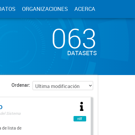
DATOS
ORGANIZACIONES
ACERCA
063
DATASETS
Ordenar
o
 del Sistema
rdf
 de lista de