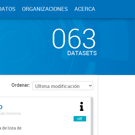
DATOS
ORGANIZACIONES
ACERCA
063
DATASETS
Ordenar
o
 del Sistema
rdf
 de lista de