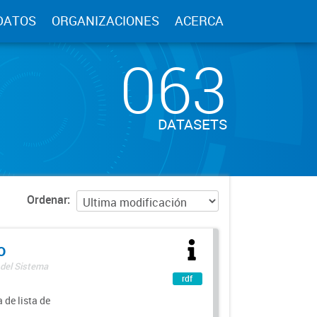
DATOS
ORGANIZACIONES
ACERCA
063
DATASETS
Ordenar
o
 del Sistema
rdf
 de lista de