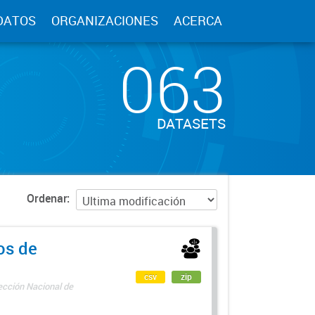
DATOS
ORGANIZACIONES
ACERCA
063
DATASETS
Ordenar
os de
csv
zip
rección Nacional de