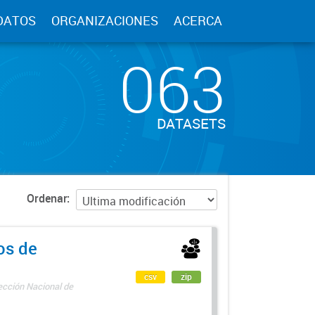
DATOS
ORGANIZACIONES
ACERCA
063
DATASETS
Ordenar
os de
csv
zip
rección Nacional de