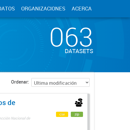
DATOS
ORGANIZACIONES
ACERCA
063
DATASETS
Ordenar
os de
csv
zip
rección Nacional de