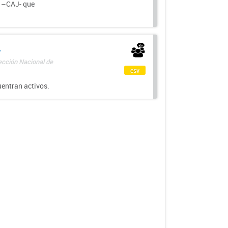
a –CAJ- que
-
rección Nacional de
csv
uentran activos.