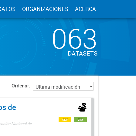
DATOS
ORGANIZACIONES
ACERCA
063
DATASETS
Ordenar
os de
csv
zip
rección Nacional de