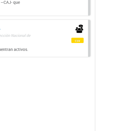
a –CAJ- que
-
rección Nacional de
csv
uentran activos.